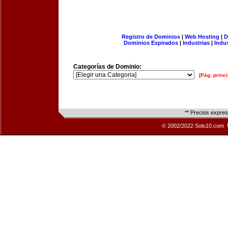
Registro de Dominios
|
Web Hosting
|
D
Dominios Expirados
|
Industrias
|
Indu
Categorías de Dominio:
[Pág. princi
** Precios expre
© 2002/2022 Solo10.com