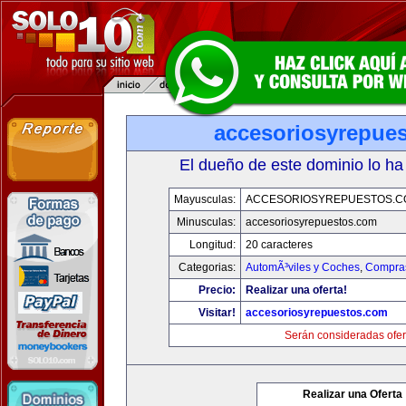
accesoriosyrepue
El dueño de este dominio lo ha
Mayusculas:
ACCESORIOSYREPUESTOS.C
Minusculas:
accesoriosyrepuestos.com
Longitud:
20 caracteres
Categorias:
AutomÃ³viles y Coches
,
Compras
Precio:
Realizar una oferta!
Visitar!
accesoriosyrepuestos.com
Serán consideradas ofer
Realizar una Oferta