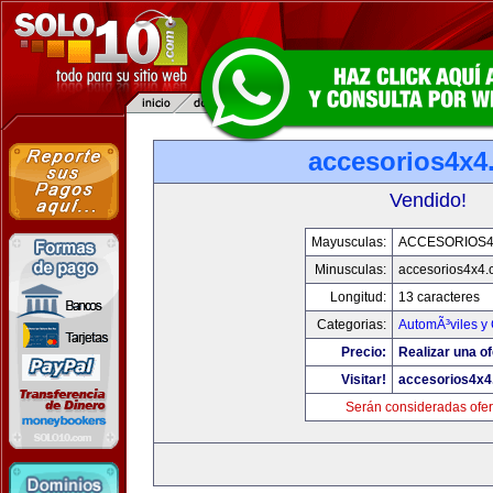
accesorios4x4
Vendido!
Mayusculas:
ACCESORIOS
Minusculas:
accesorios4x4
Longitud:
13 caracteres
Categorias:
AutomÃ³viles y
Precio:
Realizar una of
Visitar!
accesorios4x
Serán consideradas ofer