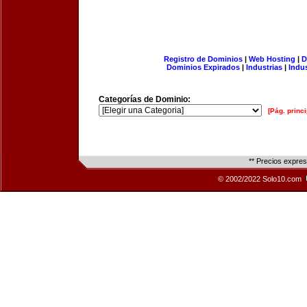
Registro de Dominios
|
Web Hosting
|
D
Dominios Expirados
|
Industrias
|
Indu
Categorías de Dominio:
[Pág. princi
** Precios expre
© 2002/2022 Solo10.com