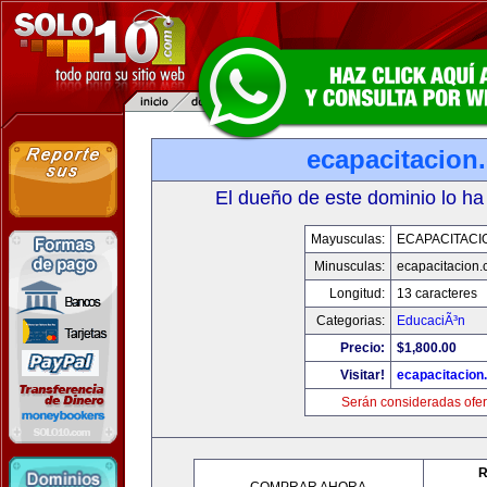
ecapacitacion
El dueño de este dominio lo ha
Mayusculas:
ECAPACITACI
Minusculas:
ecapacitacion
Longitud:
13 caracteres
Categorias:
EducaciÃ³n
Precio:
$1,800.00
Visitar!
ecapacitacion
Serán consideradas ofer
R