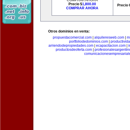
COMPRAR AHORA
Precio $
1,800.00
Precio 
COMPRAR AHORA
Otros dominios en venta:
propuestacomercial.com
|
alquileresweb.com
|
m
portfoliodedominios.com
|
productivid
arriendodepropiedades.com
|
ecapacitacion.com
|
i
productosdeoferta.com
|
profesionalesargenti
comunicacionesempresarial