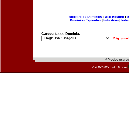
Registro de Dominios
|
Web Hosting
|
D
Dominios Expirados
|
Industrias
|
Indu
Categorías de Dominio:
[Pág. princi
** Precios expre
© 2002/2022 Solo10.com