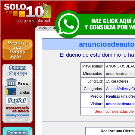
anunciosdeaut
El dueño de este dominio lo ha
Mayusculas:
ANUNCIOSDEA
Minusculas:
anunciosdeautos
Longitud:
15 caracteres
Categorias:
AutomÃ³viles y C
Precio:
Realizar una ofer
Visitar!
anunciosdeauto
Serán consideradas ofer
Realizar una Oferta