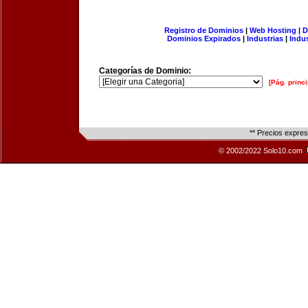
Registro de Dominios
|
Web Hosting
|
D
Dominios Expirados
|
Industrias
|
Indu
Categorías de Dominio:
[Pág. princi
** Precios expre
© 2002/2022 Solo10.com