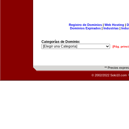
Registro de Dominios
|
Web Hosting
|
D
Dominios Expirados
|
Industrias
|
Indu
Categorías de Dominio:
[Pág. princi
** Precios expre
© 2002/2022 Solo10.com