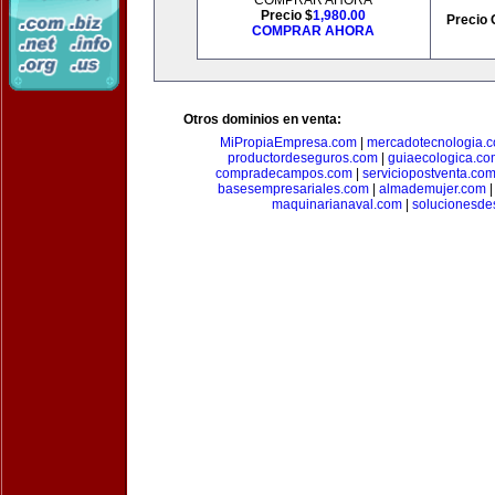
COMPRAR AHORA
Precio $
1,980.00
Precio 
COMPRAR AHORA
Otros dominios en venta:
MiPropiaEmpresa.com
|
mercadotecnologia.
productordeseguros.com
|
guiaecologica.co
compradecampos.com
|
serviciopostventa.co
basesempresariales.com
|
almademujer.com
maquinarianaval.com
|
solucionesde