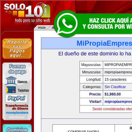
MiPropiaEmpre
El dueño de este dominio lo ha
Mayusculas:
MIPROPIAEMPR
Minusculas:
mipropiaempres
Longitud:
15 caracteres
Categorias:
Sin Clasificar
Precio:
$1,980.00
Visitar!
mipropiaempre
Serán consideradas ofer
R