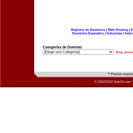
Registro de Dominios
|
Web Hosting
|
D
Dominios Expirados
|
Industrias
|
Indu
Categorías de Dominio:
[Pág. princi
** Precios expre
© 2002/2022 Solo10.com