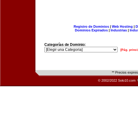
Registro de Dominios
|
Web Hosting
|
D
Dominios Expirados
|
Industrias
|
Indu
Categorías de Dominio:
[Pág. princi
** Precios expre
© 2002/2022 Solo10.com