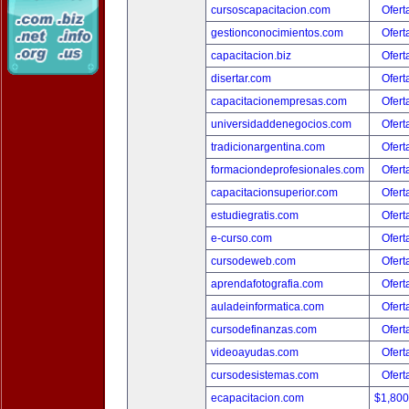
cursoscapacitacion.com
Ofert
gestionconocimientos.com
Ofert
capacitacion.biz
Ofert
disertar.com
Ofert
capacitacionempresas.com
Ofert
universidaddenegocios.com
Ofert
tradicionargentina.com
Ofert
formaciondeprofesionales.com
Ofert
capacitacionsuperior.com
Ofert
estudiegratis.com
Ofert
e-curso.com
Ofert
cursodeweb.com
Ofert
aprendafotografia.com
Ofert
auladeinformatica.com
Ofert
cursodefinanzas.com
Ofert
videoayudas.com
Ofert
cursodesistemas.com
Ofert
ecapacitacion.com
$1,80