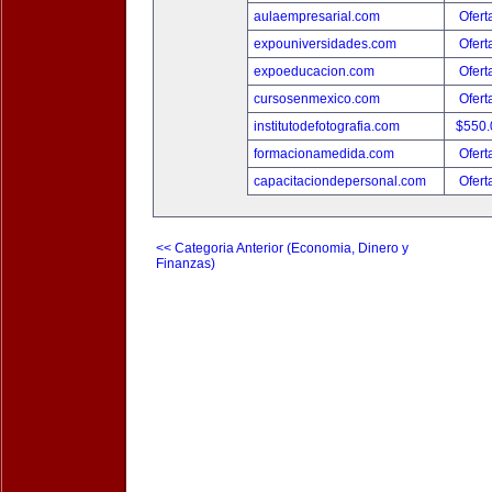
aulaempresarial.com
Ofert
expouniversidades.com
Ofert
expoeducacion.com
Ofert
cursosenmexico.com
Ofert
institutodefotografia.com
$550
formacionamedida.com
Ofert
capacitaciondepersonal.com
Ofert
<< Categoria Anterior (Economia, Dinero y
Finanzas)