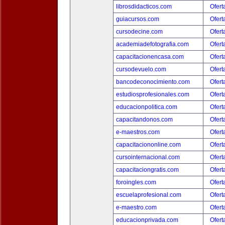
librosdidacticos.com
Ofert
guiacursos.com
Ofert
cursodecine.com
Ofert
academiadefotografia.com
Ofert
capacitacionencasa.com
Ofert
cursodevuelo.com
Ofert
bancodeconocimiento.com
Ofert
estudiosprofesionales.com
Ofert
educacionpolitica.com
Ofert
capacitandonos.com
Ofert
e-maestros.com
Ofert
capacitaciononline.com
Ofert
cursointernacional.com
Ofert
capacitaciongratis.com
Ofert
foroingles.com
Ofert
escuelaprofesional.com
Ofert
e-maestro.com
Ofert
educacionprivada.com
Ofert