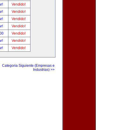
ar!
Vendido!
ar!
Vendido!
ar!
Vendido!
ar!
Vendido!
.00
Vendido!
ar!
Vendido!
ar!
Vendido!
Categoria Siguiente (Empresas e
Industrias) >>